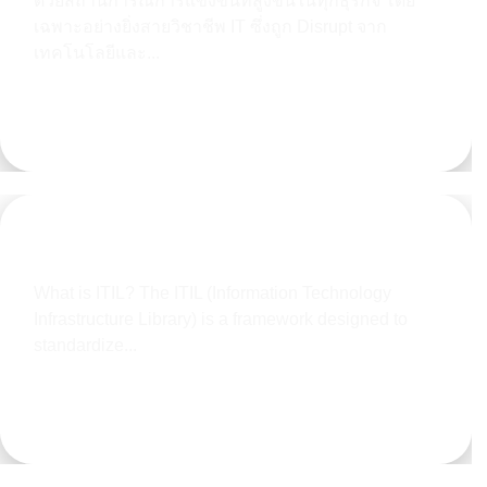
ด้วยสถานการณ์การแข่งขันที่สูงขึ้นในทุกธุรกิจ โดย
เฉพาะอย่างยิ่งสายวิชาชีพ IT ซึ่งถูก Disrupt จาก
เทคโนโลยีและ...
Learn more
WHAT IS NEW IN ITIL 4 ??
What is ITIL? The ITIL (Information Technology
Infrastructure Library) is a framework designed to
standardize...
Learn more