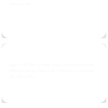
30พฤษภาคม...
Learn more
ACinfotec แนะนำงาน Blackhat USA 2018
หลังจาก BSides งานถัดมาก็คืองาน Blackhat USA
(BHUSA) นั่นเอง โดยรอบนี้เรามีเวลาไม่นานนักเลย
เลือกที่จะไม่ฟัง...
Learn more