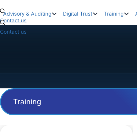
Skip
to
Advisory & Auditing
Digital Trust
Training
content
Contact us
Contact us
Training