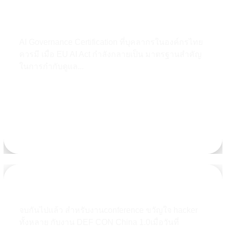
AI Governance Certification ที่บุคลากรใน
องค์กรไทยควรมี!!
AI Governance Certification ที่บุคลากรในองค์กรไทย
ควรมี เมื่อ EU AI Act กำลังกลายเป็น มาตรฐานสำคัญ
ในการกำกับดูแล...
Learn more
Review DEF CON China 1.0
จบกันไปแล้ว สำหรับงานconference ขวัญใจ hacker
ทั้งหลาย กับงาน DEF CON China 1.0เมื่อวันที่