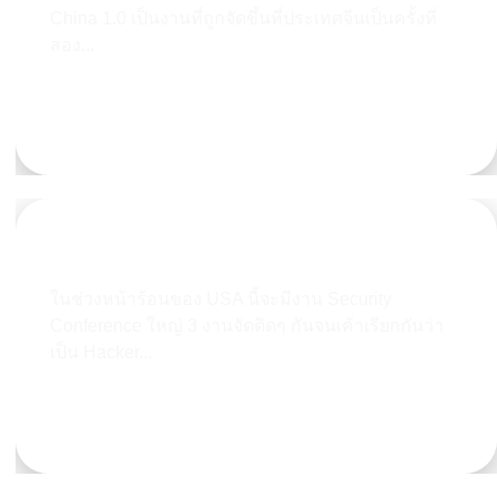
China 1.0 เป็นงานที่ถูกจัดขึ้นที่ประเทศจีนเป็นครั้งที่
สอง...
Learn more
ACinfotec แนะนำงาน BSidesLV 2018
ในช่วงหน้าร้อนของ USA นี้จะมีงาน Security
Conference ใหญ่ 3 งานจัดติดๆ กันจนเค้าเรียกกันว่า
เป็น Hacker...
Learn more