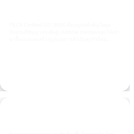
PECB Certified ISO 38500 ปิดช่องว่าง
Governance Gap ในยุค AI!
PECB Certified ISO 38500 คือกุญแจสำคัญในยุค
ปัจจุบันที่ปัญญาประดิษฐ์ (Artificial Intelligence) ได้เข้า
มารื้อถอนและสร้างรูปแบบการดำเนินธุรกิจใหม่...
Learn more
เกาะเทรนด์ IT Certificate 2021 เตรียมพร้อม
รับมือกับยุค New Normal