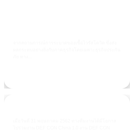
ACinfotec เข้าร่วมบรรยายพิเศษ ในงาน
ประชุม CEO Insurance Forum 2022 เพื่อ
ยกระดับทักษะความรู้และการตระหนักถึงความ
ปลอดภัยทางไซเบอร์ให้แก่ธุรกิจประกันภัย
จากสถานการณ์การระบาดของเชื้อไวรัสโควิด ซึ่งส่ง
ผลกระทบอย่างยิ่งกับภาคธุรกิจโดยเฉพาะธุรกิจประกัน
ภัย ทาง...
Learn more
DEF CON China 1.0 Badge Hacking
เมื่อวันที่ 31 พฤษภาคม 2562 ทางทีมงานได้มีโอกาส
ไปร่วมงาน DEF CON China 1.0 งาน DEF CON